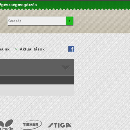
– Egészségmegőrzés
saink
Aktualitások