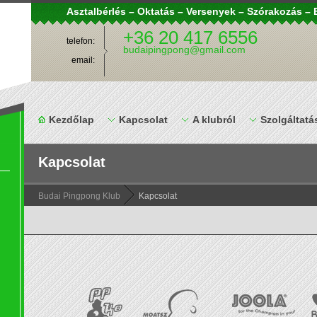
Asztalbérlés – Oktatás – Versenyek – Szórakozás 
+36 20 417 6556
telefon:
budaipingpong@gmail.com
email:
Kezdőlap
Kapcsolat
A klubról
Szolgáltatá
Kapcsolat
Budai Pingpong Klub
Kapcsolat