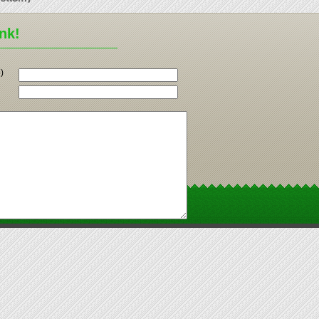
ünk!
)