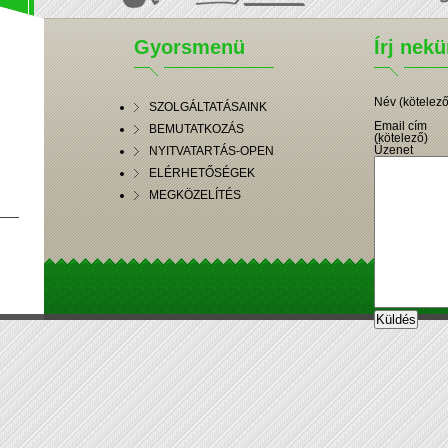
Gyorsmenü
Írj nek
Név (kötelező
SZOLGÁLTATÁSAINK
Email cím
BEMUTATKOZÁS
(kötelező)
Üzenet
NYITVATARTÁS-OPEN
ELÉRHETŐSÉGEK
MEGKÖZELÍTÉS