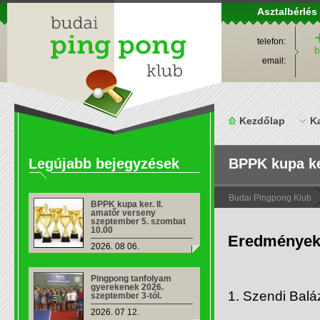
Asztalbérlés
telefon:
b
email:
Kezdőlap
K
Legújabb bejegyzések
BPPK kupa ke
Budai Pingpong Klub
BPPK kupa ker. II.
amatőr verseny
szeptember 5. szombat
10.00
Eredmények
2026. 08 06.
Pingpong tanfolyam
gyerekenek 2026.
1. Szendi Balá
szeptember 3-tól.
2026. 07 12.