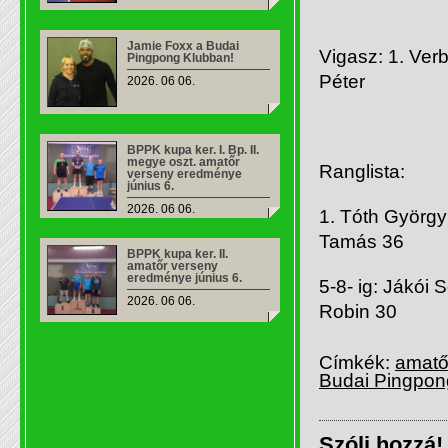
Jamie Foxx a Budai
Vigasz: 1. Ver
Pingpong Klubban!
Péter
2026. 06 06.
BPPK kupa ker. I. Bp. II.
megye oszt. amatőr
Ranglista:
verseny eredménye
június 6.
2026. 06 06.
1. Tóth György 
Tamás 36
BPPK kupa ker. II.
amatőr verseny
eredménye június 6.
5-8- ig: Jákó
2026. 06 06.
Robin 30
Címkék:
amatőr
Budai Pingpon
Szólj hozzá!