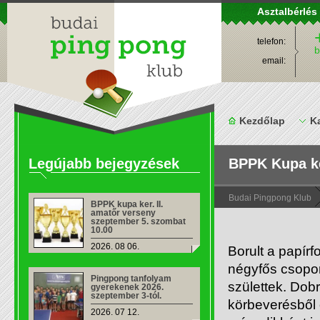
Asztalbérlés
telefon:
b
email:
Kezdőlap
K
Legújabb bejegyzések
BPPK Kupa ker
Budai Pingpong Klub
BPPK kupa ker. II.
amatőr verseny
szeptember 5. szombat
10.00
2026. 08 06.
Borult a papírf
négyfős csopor
Pingpong tanfolyam
születtek. Dob
gyerekenek 2026.
szeptember 3-tól.
körbeverésből 
2026. 07 12.