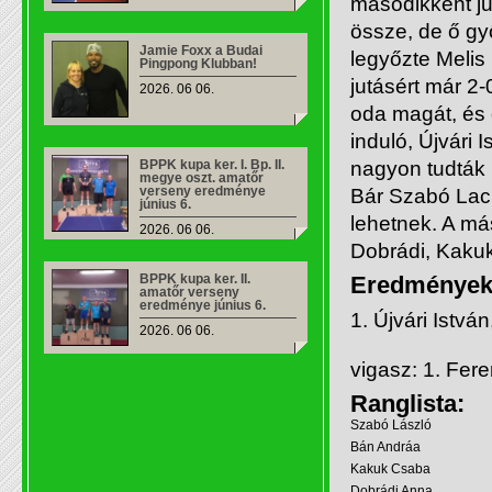
másodikként jut
össze, de ő gy
Jamie Foxx a Budai
legyőzte Melis
Pingpong Klubban!
jutásért már 2
2026. 06 06.
oda magát, és 
induló, Újvári 
BPPK kupa ker. I. Bp. II.
nagyon tudták 
megye oszt. amatőr
verseny eredménye
Bár Szabó Laci
június 6.
lehetnek. A má
2026. 06 06.
Dobrádi, Kakuk
BPPK kupa ker. II.
Eredmények
amatőr verseny
eredménye június 6.
1. Újvári Istv
2026. 06 06.
vigasz: 1. Fer
Ranglista:
Szabó László
Bán Andráa
Kakuk Csaba
Dobrádi Anna