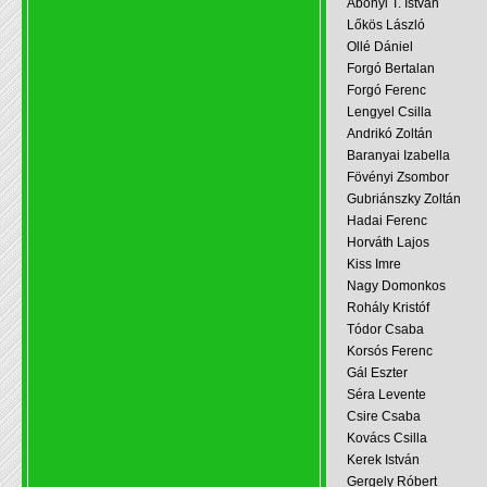
Abonyi T. István
Lőkös László
Ollé Dániel
Forgó Bertalan
Forgó Ferenc
Lengyel Csilla
Andrikó Zoltán
Baranyai Izabella
Fövényi Zsombor
Gubriánszky Zoltán
Hadai Ferenc
Horváth Lajos
Kiss Imre
Nagy Domonkos
Rohály Kristóf
Tódor Csaba
Korsós Ferenc
Gál Eszter
Séra Levente
Csire Csaba
Kovács Csilla
Kerek István
Gergely Róbert