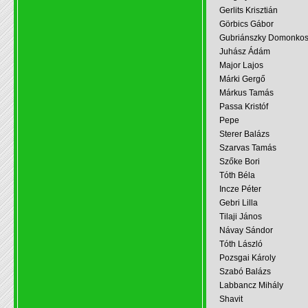
Gerlits Krisztián
Görbics Gábor
Gubriánszky Domonko
Juhász Ádám
Major Lajos
Márki Gergő
Márkus Tamás
Passa Kristóf
Pepe
Sterer Balázs
Szarvas Tamás
Szőke Bori
Tóth Béla
Incze Péter
Gebri Lilla
Tilaji János
Návay Sándor
Tóth László
Pozsgai Károly
Szabó Balázs
Labbancz Mihály
Shavit