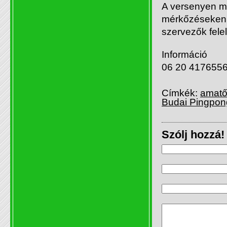
A versenyen mi
mérkőzéseken t
szervezők fele
Információ
06 20 417655
Címkék:
amatőr
Budai Pingpon
Szólj hozzá!