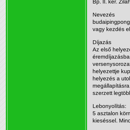
Bp. II. ker. Zila
Nevezés
budaipingpong
vagy kezdés elő
Díjazás
Az első helyez
éremdíjazásban
versenysorozat
helyezettje ku
helyezés a uto
megállapításra.
szerzett legtöb
Lebonyolítás:
5 asztalon kör
kieséssel. Min