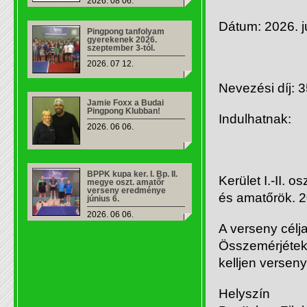
2026. 08 06.
Dátum: 2026. j
Pingpong tanfolyam
gyerekenek 2026.
szeptember 3-tól.
2026. 07 12.
Nevezési díj: 3
Jamie Foxx a Budai
Pingpong Klubban!
Indulhatnak:
2026. 06 06.
BPPK kupa ker. I. Bp. II.
Kerület I.-II. 
megye oszt. amatőr
verseny eredménye
és amatőrök. 
június 6.
2026. 06 06.
A verseny célj
Összemérjétek 
kelljen versen
Helyszín