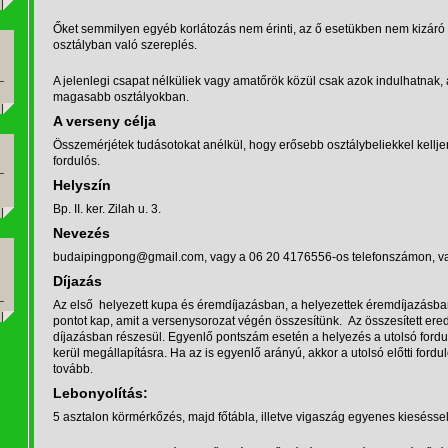
Őket semmilyen egyéb korlátozás nem érinti, az ő esetükben nem kizáró
osztályban való szereplés.
A jelenlegi csapat nélküliek vagy amatőrök közül csak azok indulhatnak,
magasabb osztályokban.
A verseny célja
Összemérjétek tudásotokat anélkül, hogy erősebb osztálybeliekkel kellj
fordulós.
Helyszín
Bp. II. ker. Zilah u. 3.
Nevezés
budaipingpong@gmail.com, vagy a 06 20 4176556-os telefonszámon, vagy
Díjazás
Az első helyezett kupa és éremdíjazásban, a helyezettek éremdíjazásba
pontot kap, amit a versenysorozat végén összesítünk. Az összesített er
díjazásban részesül. Egyenlő pontszám esetén a helyezés a utolsó ford
kerül megállapításra. Ha az is egyenlő arányú, akkor a utolsó előtti fordu
tovább.
Lebonyolítás:
5 asztalon körmérkőzés, majd főtábla, illetve vigaszág egyenes kieséssel