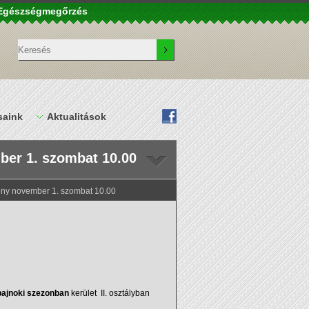
– Egészségmegőrzés
saink
Aktualitások
ber 1. szombat 10.00
seny november 1. szombat 10.00
ajnoki szezonban
kerület II. osztályban