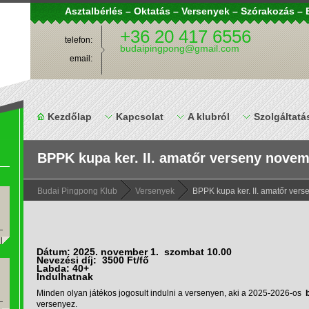
Asztalbérlés – Oktatás – Versenyek – Szórakozás 
+36 20 417 6556
telefon:
budaipingpong@gmail.com
email:
Kezdőlap
Kapcsolat
A klubról
Szolgáltatá
BPPK kupa ker. II. amatőr verseny novem
Budai Pingpong Klub
Versenyek
BPPK kupa ker. II. amatőr ver
Dátum: 2025. november 1. szombat 10.00
Nevezési díj: 3500 Ft/fő
Labda: 40+
Indulhatnak
Minden olyan játékos jogosult indulni a versenyen, aki a 2025-2026-os
b
versenyez.