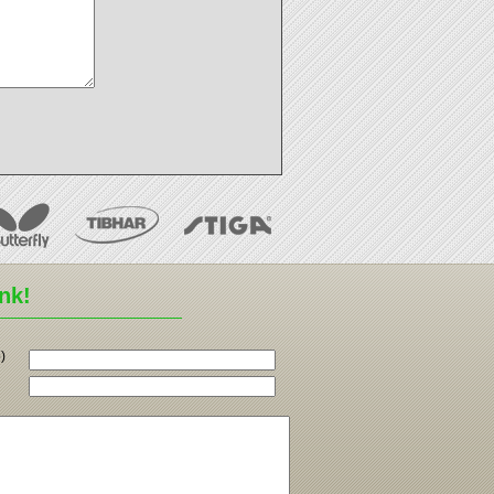
ünk!
)