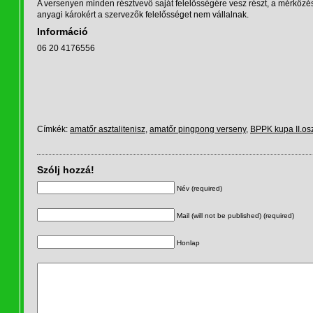
A versenyen minden résztvevő saját felelősségére vesz részt, a mérkőzés
anyagi károkért a szervezők felelősséget nem vállalnak.
Információ
06 20 4176556
Címkék:
amatőr asztalitenisz
,
amatőr pingpong verseny
,
BPPK kupa II.os
Szólj hozzá!
Név (required)
Mail (will not be published) (required)
Honlap