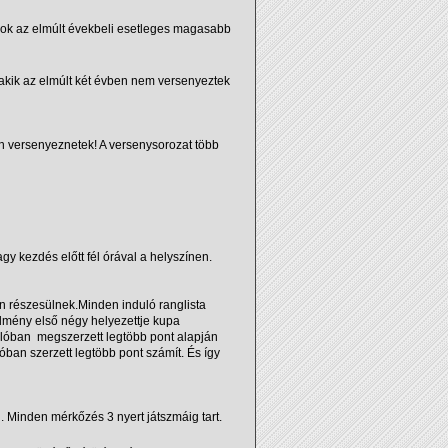
 ok az elmúlt évekbeli esetleges magasabb
 akik az elmúlt két évben nem versenyeztek
en versenyeznetek! A versenysorozat több
 kezdés előtt fél órával a helyszínen.
n részesülnek.Minden induló ranglista
edmény első négy helyezettje kupa
ulóban megszerzett legtöbb pont alapján
lóban szerzett legtöbb pont számít. És így
. Minden mérkőzés 3 nyert játszmáig tart.