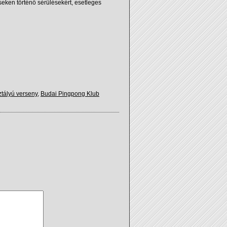
eken történő sérülésekért, esetleges
ztályú verseny
,
Budai Pingpong Klub