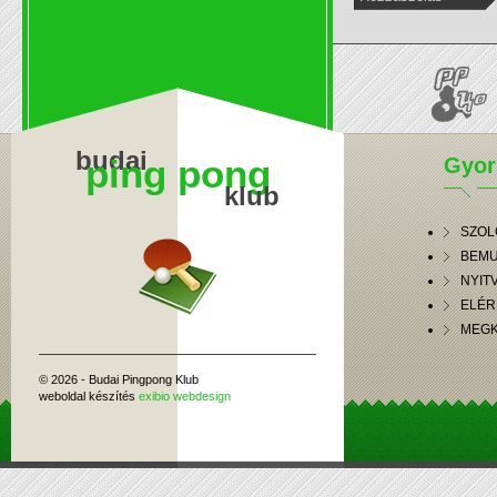
budai
ping pong
Gyo
klub
SZOL
BEMU
NYIT
ELÉR
MEGK
© 2026 - Budai Pingpong Klub
weboldal készítés
exibio webdesign