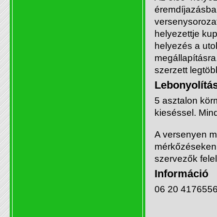
éremdíjazásban
versenysoroza
helyezettje ku
helyezés a uto
megállapításra.
szerzett legtöb
Lebonyolítás
5 asztalon kör
kieséssel. Min
A versenyen mi
mérkőzéseken t
szervezők fele
Információ
06 20 417655