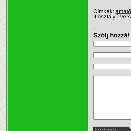
Címkék:
amatőr
II.osztályú ver
Szólj hozzá!