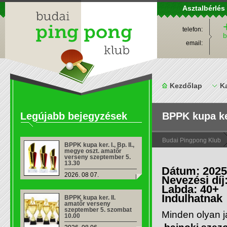
Asztalbérlés
telefon:
b
email:
Kezdőlap
K
Legújabb bejegyzések
BPPK kupa ker
Budai Pingpong Klub
BPPK kupa ker. I., Bp. II.,
megye oszt. amatőr
verseny szeptember 5.
13.30
Dátum: 2025
2026. 08 07.
Nevezési díj
Labda: 40+
Indulhatnak
BPPK kupa ker. II.
amatőr verseny
szeptember 5. szombat
Minden olyan j
10.00