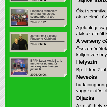
bajnoki szez
2026. 08 06.
Őket semmilyen
Pingpong tanfolyam
gyerekenek 2026.
ok az elmúlt é
szeptember 3-tól.
2026. 07 12.
A jelenlegi cs
akik az elmúl
Jamie Foxx a Budai
Pingpong Klubban!
A verseny cé
2026. 06 06.
Összemérjétek 
kelljen versen
BPPK kupa ker. I. Bp. II.
Helyszín
megye oszt. amatőr
verseny eredménye
Bp. II. ker. Zila
június 6.
2026. 06 06.
Nevezés
budaipingpong
vagy kezdés elő
Díjazás
Az első helyez