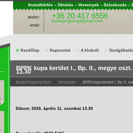
Asztalbérlés – Oktatás – Versenyek – Szórakozás 
+36 20 417 6556
telefon:
budaipingpong@gmail.com
email:
Kezdőlap
Kapcsolat
A klubról
Szolgáltatá
BPPK kupa kerület I., Bp. II., megye oszt.
13.30
Budai Pingpong Klub
Versenyek
BPPK kupa kerület I., Bp. II., m
Dátum: 2026. április 11. szombat 13.30