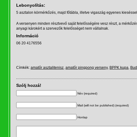
Lebonyolítás:
5 asztalon körmérkőzés, majd főtábla, illetve vigaszág egyenes kieséssel
A versenyen minden résztvevő saját felelősségére vesz részt, a mérkőzés
anyagi károkért a szervezők felelősséget nem vállalnak.
Információ
06 20 4176556
Címkék:
amatőr asztalitenisz
,
amatőr pingpong verseny
,
BPPK kupa
,
Bud
Szólj hozzá!
Név (required)
Mail (will not be published) (required)
Honlap