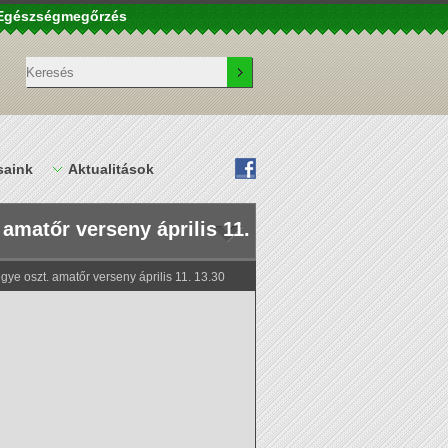
– Egészségmegőrzés
saink
Aktualitások
 amatőr verseny április 11.
egye oszt. amatőr verseny április 11. 13.30