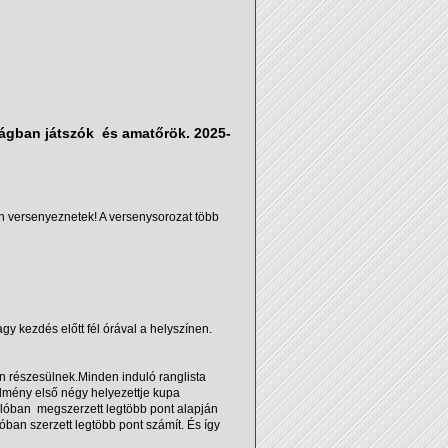
okságban játszók és amatőrök. 2025-
en versenyeznetek! A versenysorozat több
 kezdés előtt fél órával a helyszínen.
n részesülnek.Minden induló ranglista
edmény első négy helyezettje kupa
ulóban megszerzett legtöbb pont alapján
lóban szerzett legtöbb pont számít. És így