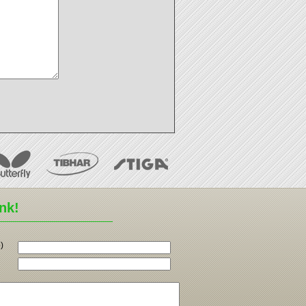
ünk!
)