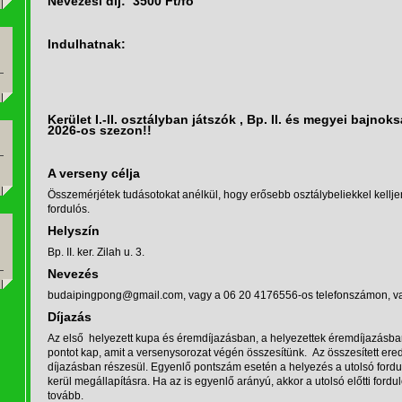
Nevezési díj: 3500 Ft/fő
Indulhatnak:
Kerület I.-II. osztályban játszók , Bp. II. és megyei bajn
2026-os szezon!!
A verseny célja
Összemérjétek tudásotokat anélkül, hogy erősebb osztálybeliekkel kellj
fordulós.
Helyszín
Bp. II. ker. Zilah u. 3.
Nevezés
budaipingpong@gmail.com, vagy a 06 20 4176556-os telefonszámon, vagy
Díjazás
Az első helyezett kupa és éremdíjazásban, a helyezettek éremdíjazásba
pontot kap, amit a versenysorozat végén összesítünk. Az összesített er
díjazásban részesül. Egyenlő pontszám esetén a helyezés a utolsó ford
kerül megállapításra. Ha az is egyenlő arányú, akkor a utolsó előtti fordu
tovább.